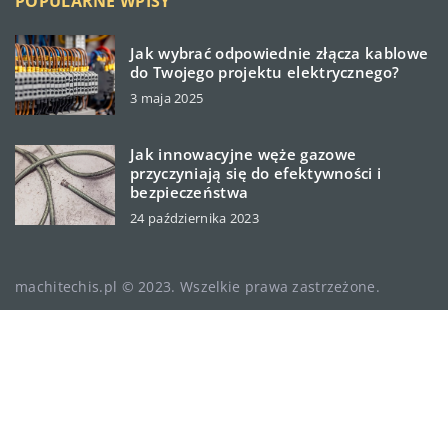
POPULARNE WPISY
Jak wybrać odpowiednie złącza kablowe
do Twojego projektu elektrycznego?
3 maja 2025
Jak innowacyjne węże gazowe
przyczyniają się do efektywności i
bezpieczeństwa
24 października 2023
machitechis.pl © 2023. Wszelkie prawa zastrzeżone.
W ramach naszej witryny stosujemy pliki cookies.
Korzystanie z witryny bez zmiany ustawień dot. cookies
oznacza, że będą one zamieszczane w Państwa urządzeniu
końcowym. Zmiany ustawień można dokonać w każdym
momencie. Więcej szczegółów na podstronie
Polityka
prywatności
.