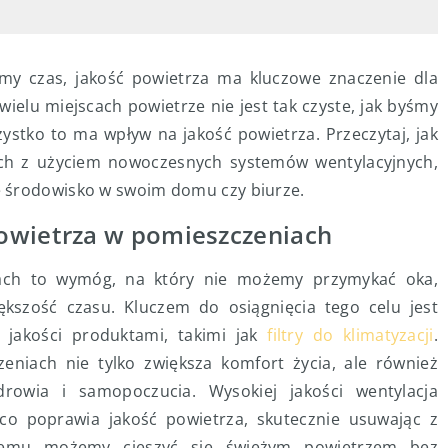
y czas, jakość powietrza ma kluczowe znaczenie dla
ielu miejscach powietrze nie jest tak czyste, jak byśmy
szystko to ma wpływ na jakość powietrza. Przeczytaj, jak
ch z użyciem nowoczesnych systemów wentylacyjnych,
e środowisko w swoim domu czy biurze.
owietrza w pomieszczeniach
iach to wymóg, na który nie możemy przymykać oka,
kszość czasu. Kluczem do osiągnięcia tego celu jest
j jakości produktami, takimi jak
filtry do klimatyzacji
.
niach nie tylko zwiększa komfort życia, ale również
rowia i samopoczucia. Wysokiej jakości wentylacja
co poprawia jakość powietrza, skutecznie usuwając z
i temu możemy cieszyć się świeżym powietrzem bez