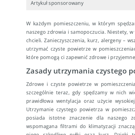
Artykuł sponsorowany
W każdym pomieszczeniu, w którym spędzam
naszego zdrowia i samopoczucia. Niestety, w w
chcieli. Zanieczyszczenia, kurz, alergeny – w
utrzymać czyste powietrze w pomieszczenia
które pomogą ci zapewnić zdrowe i przyjemn
Zasady utrzymania czystego p
Zdrowe i czyste powietrze w pomieszczen
szczególnie teraz, gdy spędzamy w nich wię
prawidłowa wentylacja oraz użycie wysokie
Utrzymanie czystego powietrza w pomieszcze
posiada istotne znaczenie dla naszego zd
wspomagana filtrami do klimatyzacji znaczą
niego szkodliwe pyłki oraz kurz. Dzięk