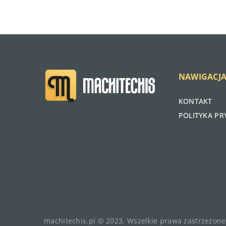
NAWIGACJ
KONTAKT
POLITYKA P
machitechis.pl © 2023. Wszelkie prawa zastrzeżone