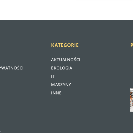
A
KATEGORIE
AKTUALNOŚCI
RYWATNOŚCI
EKOLOGIA
IT
J
MASZYNY
p
INNE
s
l
.