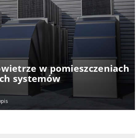
owietrze w pomieszczeniach
ych systemów
wpis