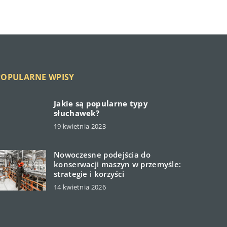
POPULARNE WPISY
Jakie są popularne typy
słuchawek?
19 kwietnia 2023
akie są
Nowoczesne podejścia do
opularne typy
konserwacji maszyn w przemyśle:
łuchawek?"
strategie i korzyści
oading="lazy">
14 kwietnia 2026