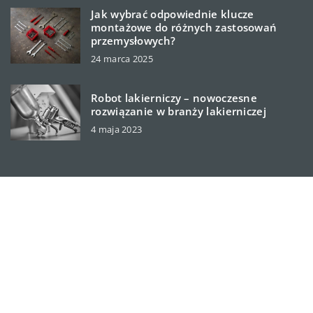
Jak wybrać odpowiednie klucze
montażowe do różnych zastosowań
przemysłowych?
24 marca 2025
Robot lakierniczy – nowoczesne
rozwiązanie w branży lakierniczej
4 maja 2023
machitechis.pl © 2023. Wszelkie prawa zastrzeżone.
W ramach naszej witryny stosujemy pliki cookies.
Korzystanie z witryny bez zmiany ustawień dot. cookies
oznacza, że będą one zamieszczane w Państwa urządzeniu
końcowym. Zmiany ustawień można dokonać w każdym
momencie. Więcej szczegółów na podstronie
Polityka
prywatności
.