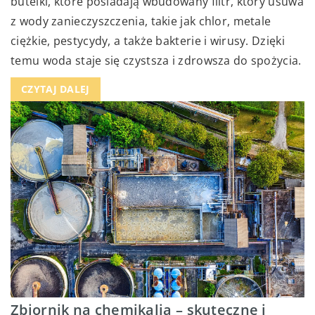
butelki, które posiadają wbudowany filtr, który usuwa
z wody zanieczyszczenia, takie jak chlor, metale
ciężkie, pestycydy, a także bakterie i wirusy. Dzięki
temu woda staje się czystsza i zdrowsza do spożycia.
CZYTAJ DALEJ
Zbiornik na chemikalia – skuteczne i