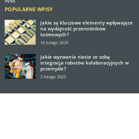
INNE
POPULARNE WPISY
Jakie są kluczowe elementy wpływające
na wydajność przenośników
taśmowych?
16 lutego 2025
Jakie wyzwania niesie ze sobą
integracja robotów kolaboracyjnych w
przemyśle?
2 lutego 2025
machitechis.pl © 2023. Wszelkie prawa zastrzeżone.
W ramach naszej witryny stosujemy pliki cookies.
Korzystanie z witryny bez zmiany ustawień dot. cookies
oznacza, że będą one zamieszczane w Państwa urządzeniu
końcowym. Zmiany ustawień można dokonać w każdym