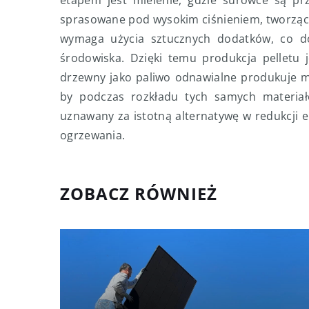
etapem jest mielenie, gdzie surowce są prz
sprasowane pod wysokim ciśnieniem, tworząc c
wymaga użycia sztucznych dodatków, co do
środowiska. Dzięki temu produkcja pelletu 
drzewny jako paliwo odnawialne produkuje m
by podczas rozkładu tych samych materiał
uznawany za istotną alternatywę w redukcji e
ogrzewania.
ZOBACZ RÓWNIEŻ