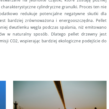
etwarzane na jednolite cząstki, które zostają później
harakterystyczne cylindryczne granulki. Proces ten nie
datkowo redukuje potencjalne negatywne skutki dla
jest bardziej zrównoważona i energooszczędna. Pellet
niej dwutlenku węgla podczas spalania, niż emitowano
ów w naturalny sposób. Dlatego pellet drzewny jest
misji CO2, wspierając bardziej ekologiczne podejście do