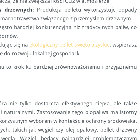
cza, że nie zwiększa ilości CO2 w atmosferze.
w drzewnych:
Produkcja pelletu wykorzystuje odpady
cji marnotrawstwa związanego z przemysłem drzewnym.
zęsto bardziej konkurencyjna niż tradycyjnych paliw, co
 domów.
ując się na
ekologiczny pellet świętokrzyskie
, wspierasz
ę do rozwoju lokalnej gospodarki.
iu to krok ku bardziej zrównoważonemu i przyjaznemu
óra nie tylko dostarcza efektywnego ciepła, ale także
naturalnymi. Zastosowanie tego biopaliwa ma istotny
o korzystnym wyborem w kontekście ochrony środowiska.
h, takich jak węgiel czy olej opałowy, pellet drzewny
 węgla. Węgiel, będący najbardziej problematycznym