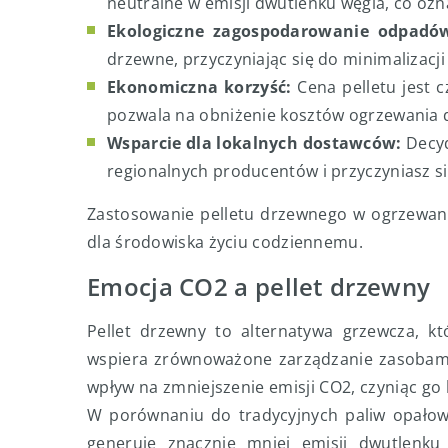
neutralne w emisji dwutlenku węgla, co ozna
Ekologiczne zagospodarowanie odpadó
drzewne, przyczyniając się do minimaliza
Ekonomiczna korzyść:
Cena pelletu jest c
pozwala na obniżenie kosztów ogrzewania
Wsparcie dla lokalnych dostawców:
Decyd
regionalnych producentów i przyczyniasz si
Zastosowanie pelletu drzewnego w ogrzewan
dla środowiska życiu codziennemu.
Emocja CO2 a pellet drzewny
Pellet drzewny to alternatywa grzewcza, kt
wspiera zrównoważone zarządzanie zasobami 
wpływ na zmniejszenie emisji CO2, czyniąc g
W porównaniu do tradycyjnych paliw opałowyc
generuje znacznie mniej emisji dwutlenku