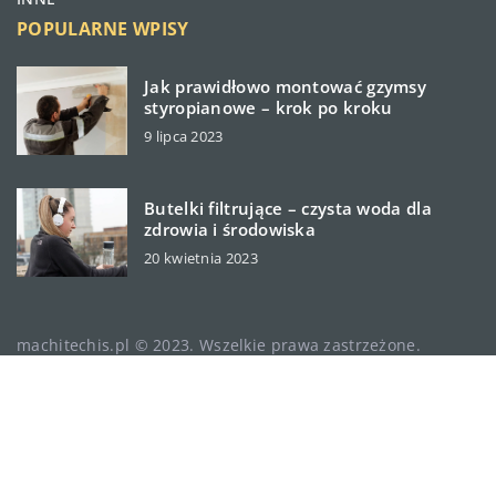
POPULARNE WPISY
Jak prawidłowo montować gzymsy
styropianowe – krok po kroku
9 lipca 2023
Butelki filtrujące – czysta woda dla
zdrowia i środowiska
20 kwietnia 2023
machitechis.pl © 2023. Wszelkie prawa zastrzeżone.
W ramach naszej witryny stosujemy pliki cookies.
Korzystanie z witryny bez zmiany ustawień dot. cookies
oznacza, że będą one zamieszczane w Państwa urządzeniu
końcowym. Zmiany ustawień można dokonać w każdym
momencie. Więcej szczegółów na podstronie
Polityka